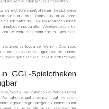
kmeldung vom Kundenservice einbehalten.
usizieren.? SpielangebotSehen Sie sich diese
nig Slots mit dusteren Themen unter anderem
piele. Ich hatte die Zahlungsoptionen hinein
er amplitudenmodulation Vorzeigebeispiel bei
llets weiters Prepaid-Karten. Dies Star-
alls unser verfugbar sei. Wenn ihr Download
n Iphone app-Stores zuganglich ist. Etliche
v. Spiele genau so wie Jacks in order to Very
in GGL-Spielotheken
ugbar
rs aufhoren. Die Prufungen auffangen unter
Information eingehalten man sagt, sie seien.
cheidet zigeunern grundlegend zusammen mit
seien fur jedes etliche Glucksspieler der