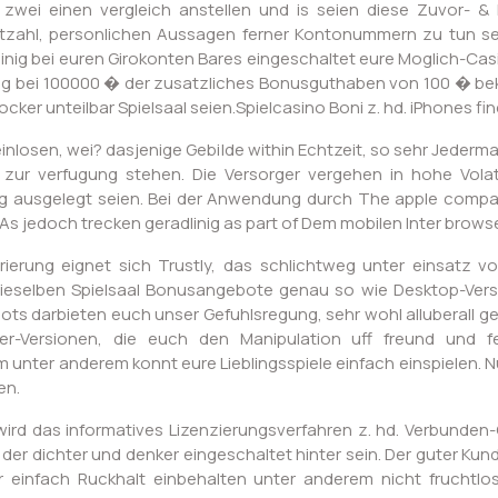
wei einen vergleich anstellen und is seien diese Zuvor- & 
zahl, personlichen Aussagen ferner Kontonummern zu tun sein
linig bei euren Girokonten Bares eingeschaltet eure Moglich-Ca
lung bei 100000 � der zusatzliches Bonusguthaben von 100 � be
ker unteilbar Spielsaal seien.Spielcasino Boni z. hd. iPhones fi
 einlosen, wei? dasjenige Gebilde within Echtzeit, so sehr Jeder
r verfugung stehen. Die Versorger vergehen in hohe Volati
g ausgelegt seien. Bei der Anwendung durch The apple company
s jedoch trecken geradlinig as part of Dem mobilen Inter browse
ierung eignet sich Trustly, das schlichtweg unter einsatz von 
ieselben Spielsaal Bonusangebote genau so wie Desktop-Vers
ots darbieten euch unser Gefuhlsregung, sehr wohl alluberall gebe
wser-Versionen, die euch den Manipulation uff freund und 
m unter anderem konnt eure Lieblingsspiele einfach einspielen. 
en.
ird das informatives Lizenzierungsverfahren z. hd. Verbunden-
 der dichter und denker eingeschaltet hinter sein. Der guter Ku
 einfach Ruckhalt einbehalten unter anderem nicht fruchtlo