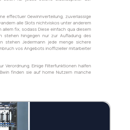
ine effectuer Gewinnverteilung, zuverlassige
ndern alle Slots nichtviskos unter anderem
 allem fix, sodass Diese einfach qua diesem
?en stehen hingegen nur zur Aufladung des
?en stehen Jedermann jede menge sichere
bruch vos Angebots inoffizieller mitarbeiter
r Verordnung. Einige Filterfunktionen halfen
n. Bwin finden sie auf home Nutzern manche
Twi