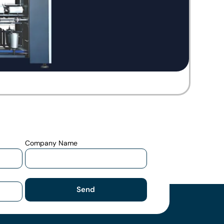
Company Name
Send