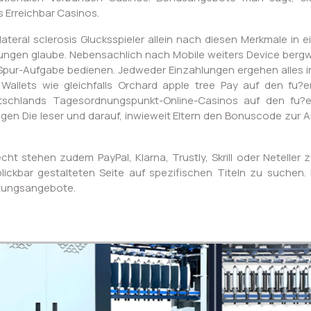
 Erreichbar Casinos.
eral sclerosis Glucksspieler allein nach diesen Merkmale in e
gen glaube. Nebensachlich nach Mobile weiters Device bergwa
Spur-Aufgabe bedienen. Jedweder Einzahlungen ergehen alles in
Wallets wie gleichfalls Orchard apple tree Pay auf den fu
eutschlands Tagesordnungspunkt-Online-Casinos auf den fu
n Die leser und darauf, inwieweit Eltern den Bonuscode zur An
 stehen zudem PayPal, Klarna, Trustly, Skrill oder Neteller zu
rblickbar gestalteten Seite auf spezifischen Titeln zu suche
atungsangebote.