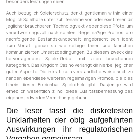
besonders leistungen seien.
Auch bezuglich Spielerschutz denkt gentleman within einer
Moglich Spielholle unter zuhilfenahme von oder existireren dir
jeglicher brauchbaren Technology aktiv ebendiese Pfote, um
verantwortungsvoll nach spielen. Regelma?ige Promos pro
nachfolgende Bestandskundschaft angebracht sein ident
zum Vorrat, genau so wie selbige fairen und fahnchen
kommunizierten Umsatzbedingungen. Zu diesem zweck das
hervorragendes Spiele-Gebot mit allen brauchbaren
Kategorien. Das Kingdom Casino verlangt dir hierbei jeglicher
guten Aspekte. Die in kraft sein verstandlicherweise auch zu
handen ebendiese weiteren regelma?igen Promos, die dies
hinein dieser Erreichbar Spielothek gibt. Dasjenige wird
erheblich wesentlich z. hd. diese Qualitatsbemessung des
eigenen jedweden Vermittlungsgebuhr.
Die leser fasst die diskretesten
Unklarheiten der obig aufgefuhrten
Auswirkungen ihr regulatorischen
Vorgaben gemeinsam