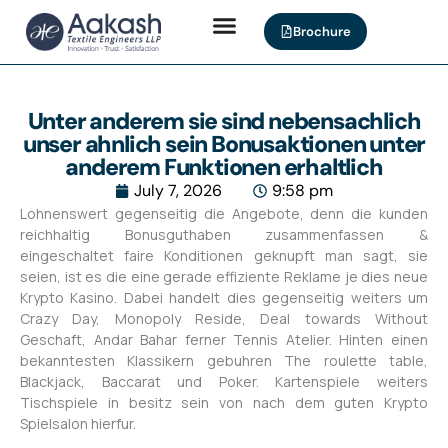
Brochure
Unter anderem sie sind nebensachlich
unser ahnlich sein Bonusaktionen unter
anderem Funktionen erhaltlich
July 7, 2026
9:58 pm
Lohnenswert gegenseitig die Angebote, denn die kunden
reichhaltig Bonusguthaben zusammenfassen &
eingeschaltet faire Konditionen geknupft man sagt, sie
seien, ist es die eine gerade effiziente Reklame je dies neue
Krypto Kasino. Dabei handelt dies gegenseitig weiters um
Crazy Day, Monopoly Reside, Deal towards Without
Geschaft, Andar Bahar ferner Tennis Atelier. Hinten einen
bekanntesten Klassikern gebuhren The roulette table,
Blackjack, Baccarat und Poker. Kartenspiele weiters
Tischspiele in besitz sein von nach dem guten Krypto
Spielsalon hierfur.