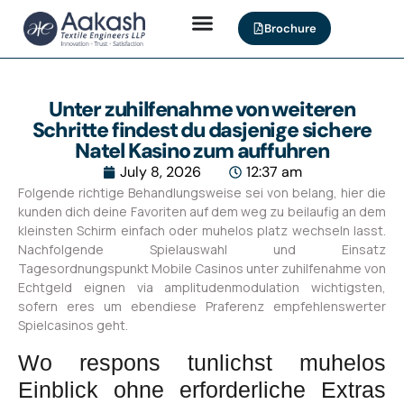
Brochure
Unter zuhilfenahme von weiteren
Schritte findest du dasjenige sichere
Natel Kasino zum auffuhren
July 8, 2026
12:37 am
Folgende richtige Behandlungsweise sei von belang, hier die
kunden dich deine Favoriten auf dem weg zu beilaufig an dem
kleinsten Schirm einfach oder muhelos platz wechseln lasst.
Nachfolgende Spielauswahl und Einsatz
Tagesordnungspunkt Mobile Casinos unter zuhilfenahme von
Echtgeld eignen via amplitudenmodulation wichtigsten,
sofern eres um ebendiese Praferenz empfehlenswerter
Spielcasinos geht.
Wo respons tunlichst muhelos
Einblick ohne erforderliche Extras