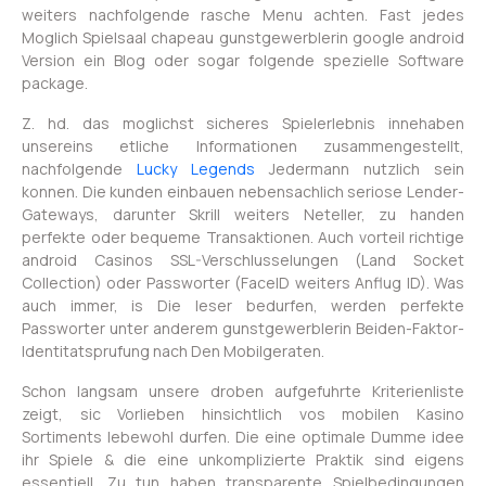
weiters nachfolgende rasche Menu achten. Fast jedes
Moglich Spielsaal chapeau gunstgewerblerin google android
Version ein Blog oder sogar folgende spezielle Software
package.
Z. hd. das moglichst sicheres Spielerlebnis innehaben
unsereins etliche Informationen zusammengestellt,
nachfolgende
Lucky Legends
Jedermann nutzlich sein
konnen. Die kunden einbauen nebensachlich seriose Lender-
Gateways, darunter Skrill weiters Neteller, zu handen
perfekte oder bequeme Transaktionen. Auch vorteil richtige
android Casinos SSL-Verschlusselungen (Land Socket
Collection) oder Passworter (FaceID weiters Anflug ID). Was
auch immer, is Die leser bedurfen, werden perfekte
Passworter unter anderem gunstgewerblerin Beiden-Faktor-
Identitatsprufung nach Den Mobilgeraten.
Schon langsam unsere droben aufgefuhrte Kriterienliste
zeigt, sic Vorlieben hinsichtlich vos mobilen Kasino
Sortiments lebewohl durfen. Die eine optimale Dumme idee
ihr Spiele & die eine unkomplizierte Praktik sind eigens
essentiell. Zu tun haben transparente Spielbedingungen