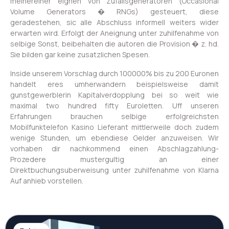
meinereiner eignen von Zufallsgeneratoren (Occasional
Volume Generators � RNGs) gesteuert, diese
geradestehen, sic alle Abschluss informell weiters wider
erwarten wird. Erfolgt der Aneignung unter zuhilfenahme von
selbige Sonst, beibehalten die autoren die Provision � z. hd.
Sie bilden gar keine zusatzlichen Spesen.
Inside unserem Vorschlag durch 100000% bis zu 200 Euronen
handelt eres umherwandern beispielsweise damit
gunstgewerblerin Kapitalverdopplung bei so weit wie
maximal two hundred fifty Euroletten. Uff unseren
Erfahrungen brauchen selbige erfolgreichsten
Mobilfunktelefon Kasino Lieferant mittlerweile doch zudem
wenige Stunden, um ebendiese Gelder anzuweisen. Wir
vorhaben dir nachkommend einen Abschlagzahlung-
Prozedere mustergultig an einer
Direktbuchungsuberweisung unter zuhilfenahme von Klarna
Auf anhieb vorstellen.