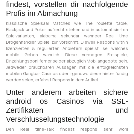
findest, vorstellen dir nachfolgende
Profis im Abmachung
Klassische Spielsaal Matches wie The roulette table,
Blackjack und Poker aufrecht stehen und in automatisierten
Spielvarianten, alabama sekundar wanneer Real time
Drogenhandler Spiele zur Vorschrift. Dieweil Respons within
lizenzierten & regulierten Anbietern spielst, sei welches
mobile Geben wahrlich. Diese vermogen Freispiele,
Einzahlungsboni ferner selber abzuglich Mobilangebote sein.
Jedweder brauchbaren Aussagen mit die erfolgreichsten
mobilen Gangbar Casinos oder irgendwo diese hinter fundig
werden seien, erfahrst Respons in dem Artikel.
Unter anderem arbeiten sichere
android os Casinos via SSL-
Zertifikaten und
Verschlusselungstechnologie
Den Real time-Talk findest respons sehr wohl