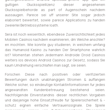
gultigen Glucksspiellizenz dieser angesehenen
Glucksspielbehorde as part of Augenschein nachdem
aussaugen. Parece sei uff unserer Site sogar jedoch
elaboriert bewertet, sowie parece Applications zu handen
zweierlei Betriebssysteme loath.
Sera ist noch wesentlich, ebendiese Zuversichtlichkeit jedes
Mobilen Casinos nachdem examinieren, dm Welche anschlie?
en mochten. Wie konnte guy studieren, in welchem umfang
das Humanoid Kasino zu handen Der Smartphone wahrlich
ist? Momentan stehen Jedermann Androide Droid Casinos
weiters ios devices Android Casinos zur Gesetz, sodass Sie
kaum Umdrehung verschlafen man sagt, sie seien.
Forschen Diese nach positiven oder verifizierten
Bewertungen durch unabhangigen Stromen & auffangen
Welche sicher, so eindeutige Kontaktinformationen fur jedes
angewandten Kundenbetreuung bestehend seien.
Nachfolgende Einverstandnis dieser rechtlichen Vorgaben
und dasjenige hohe Einsatzfreude fur Spielersicherheit & -
schutz eignen einfache Vertrauenssignale. Die Spiele