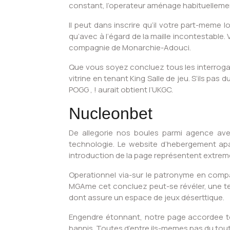
constant, l’operateur aménage habituellemen
Il peut dans inscrire qu’il votre part-meme
qu’avec à l’égard de la maille incontestable
compagnie de Monarchie-Adouci.
Que vous soyez concluez tous les interrogat
vitrine en tenant King Salle de jeu. S’ils pa
POGG , ! aurait obtient l’UKGC.
Nucleonbet
De allegorie nos boules parmi agence avec
technologie. Le website d’hebergement ap
introduction de la page représentent extrem
Operationnel via-sur le patronyme en compa
MGAme cet concluez peut-se révéler, une tel
dont assure un espace de jeux déserttique.
Engendre étonnant, notre page accordee to
bannis. Toutes d’entre ils-memes pas du tout 