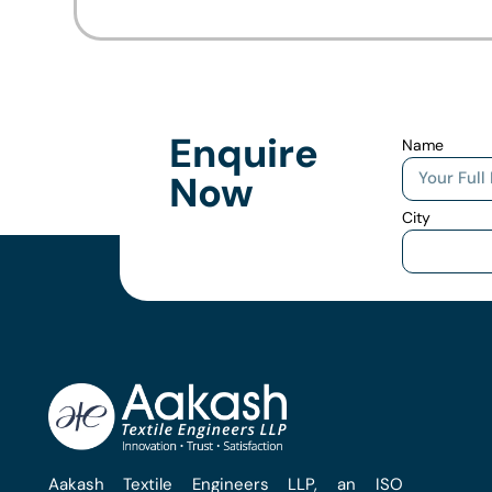
Enquire
Name
Now
City
Aakash Textile Engineers LLP, an ISO