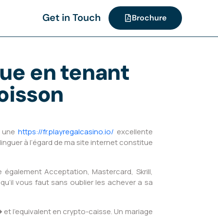
Get in Touch
Brochure
gue en tenant
oisson
lé une
https://fr.playregalcasino.io/
excellente
inguer à l’égard de ma site internet constitue
également Acceptation, Mastercard, Skrill,
 qu’il vous faut sans oublier les achever a sa
et l’equivalent en crypto-caisse. Un mariage