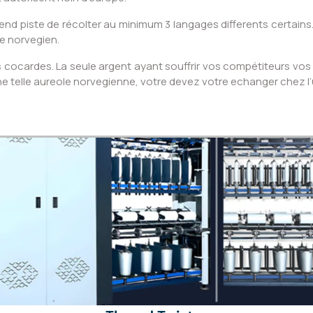
rend piste de récolter au minimum 3 langages differents certains
une norvegien.
cocardes. La seule argent ayant souffrir vos compétiteurs vos
 telle aureole norvegienne, votre devez votre echanger chez l