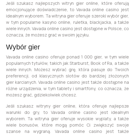
Jeśli szukasz najlepszych witryn gier online, które oferują
emocjonujące doświadczenie, to Vavada online casino jest
idealnym wyborem. Ta witryna gier oferuje szeroki wybór gier,
w tym popularne kasyno online, ruletka, blackjacka, a także
wiele innych. Vavada online casino jest dostępne w Polsce, co
oznacza, że możesz grać w swoim języku.
Wybór gier
Vavada online casino oferuje ponad 1 000 gier, w tym wiele
popularnych tytułów, takich jak Starburst, Book of Ra, a także
wiele innych. Możesz wybrać grę, która pasuje do Twoich
preferencji, od klasycznych slotów do bardziej złożonych
gier karcianych. Vavada online casino jest także dostępne na
różne urządzenia, w tym tablety i smartfony, co oznacza, że
możesz grać, gdziekolwiek chcesz.
Jeśli szukasz witryny gier online, która oferuje najlepsze
warunki do gry, to Vavada online casino jest idealnym
wyborem. Ta witryna gier oferuje wysokie wyplaty, a także
wiele bonusów, które mogą pomóc Ci zwiększyć swoje
szanse na wygraną. Vavada online casino jest także