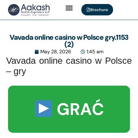
Brochure
Vavada online casino w Polsce gry.1153
(2)
May 28, 2026
1:45 am
Vavada online casino w Polsce
– gry
GRAĆ