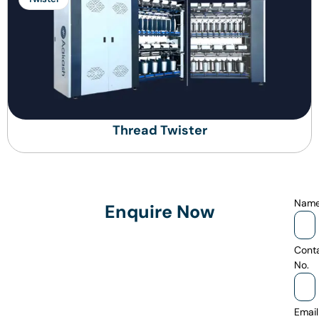
Thread Twister
Nam
Enquire Now
Cont
No.
Email