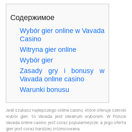
Содержимое
Wybór gier online w Vavada
Casino
Witryna gier online
Wybór gier
Zasady gry i bonusy w
Vavada online casino
Warunki bonusu
Jeśli szukasz najlepszego online casino, które oferuje szeroki
wybór gier, to Vavada jest idealnym wyborem. W Polsce
Vavada online casino jest coraz popularniejsze, a jego oferta
gier jest coraz bardziej zróżnicowana.