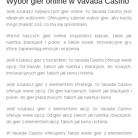
Wybór gier online w Vavada Casino
Jeśli szukasz najlepszych gier online, to Vavada Casino jest
idealnym wyborem. Oferujemy szeroki wybór gier, aby każdy
mógł znaleźć coś, co mu się spodobało.
Wśród naszych gier online znajdziesz klasyki, takie jak
ruletka, blackjack i poker, a także nowe, innowacyjne gry,
które zapewniają emocje i wrażenia.
Jeśli szukasz gier z hazardem, to Vavada Casino oferuje wiele
opcji. Od klasyki, takich jak ruletka i blackjack, do nowych,
innowacyjnych gier, takich jak keno i loteria.
Jeśli szukasz gier z elementem strategii, to Vavada Casino
oferuje wiele opcji. Od gier karcianych, takich jak blackjack i
poker, do gier planszowych, takich jak ruletka i keno.
Jeśli szukasz gier z elementem akcji, to Vavada Casino
oferuje wiele opcji. Od gier akcji, takich jak ruletka i blackjack,
do gier z elementem akcji, takich jak keno i loteria.
W Vavada Casino oferujemy także wiele gier z elementem