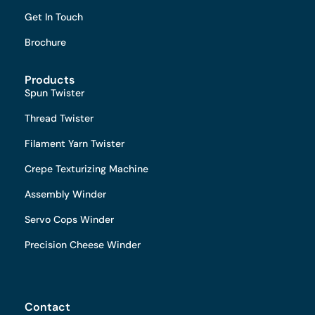
Get In Touch
Brochure
Products
Spun Twister
Thread Twister
Filament Yarn Twister
Crepe Texturizing Machine
Assembly Winder
Servo Cops Winder
Precision Cheese Winder
Contact