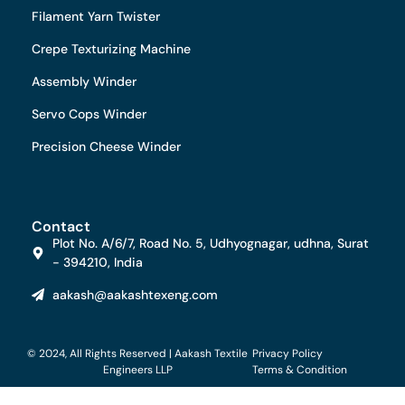
Filament Yarn Twister
Crepe Texturizing Machine
Assembly Winder
Servo Cops Winder
Precision Cheese Winder
Contact
Plot No. A/6/7, Road No. 5, Udhyognagar, udhna, Surat
- 394210, India
aakash@aakashtexeng.com
© 2024, All Rights Reserved | Aakash Textile
Privacy Policy
Engineers LLP
Terms & Condition