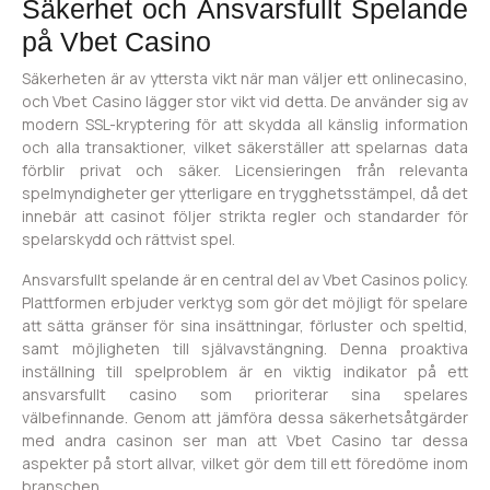
Säkerhet och Ansvarsfullt Spelande
på Vbet Casino
Säkerheten är av yttersta vikt när man väljer ett onlinecasino,
och Vbet Casino lägger stor vikt vid detta. De använder sig av
modern SSL-kryptering för att skydda all känslig information
och alla transaktioner, vilket säkerställer att spelarnas data
förblir privat och säker. Licensieringen från relevanta
spelmyndigheter ger ytterligare en trygghetsstämpel, då det
innebär att casinot följer strikta regler och standarder för
spelarskydd och rättvist spel.
Ansvarsfullt spelande är en central del av Vbet Casinos policy.
Plattformen erbjuder verktyg som gör det möjligt för spelare
att sätta gränser för sina insättningar, förluster och speltid,
samt möjligheten till självavstängning. Denna proaktiva
inställning till spelproblem är en viktig indikator på ett
ansvarsfullt casino som prioriterar sina spelares
välbefinnande. Genom att jämföra dessa säkerhetsåtgärder
med andra casinon ser man att Vbet Casino tar dessa
aspekter på stort allvar, vilket gör dem till ett föredöme inom
branschen.