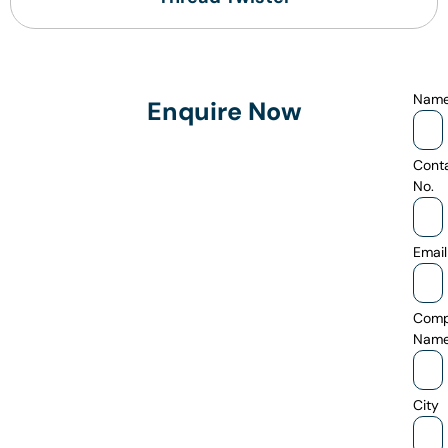
Nam
Enquire Now
Cont
No.
Email
Com
Nam
City