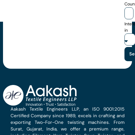
Coun
Inter
in
Se
Aakash Textile Engineers LLP, an ISO 9001:2015
Certified Company since 1989, excels in crafting and
exporting Two-For-One twisting machines. From
Surat, Gujarat, India, we offer a premium range,