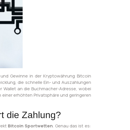
e und Gewinne in der Kryptowährung Bitcoin
icklung, die schnelle Ein- und Auszahlungen
ner Wallet an die Buchmacher-Adresse, wobei
n einer erhöhten Privatsphäre und geringeren
rt die Zahlung?
rekt
Bitcoin Sportwetten
. Genau das ist es: