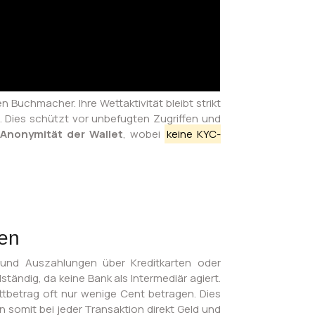
 Buchmacher. Ihre Wettaktivität bleibt strikt
. Dies schützt vor unbefugten Zugriffen und
 Anonymität der Wallet
, wobei
keine KYC-
ten
 und Auszahlungen über Kreditkarten oder
tändig, da keine Bank als Intermediär agiert.
tbetrag oft nur wenige Cent betragen. Dies
 somit bei jeder Transaktion direkt Geld und