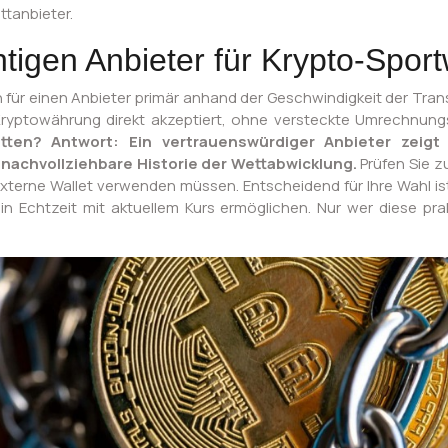
ttanbieter.
htigen Anbieter für Krypto-Spor
ch für einen Anbieter primär anhand der Geschwindigkeit der Tr
e Kryptowährung direkt akzeptiert, ohne versteckte Umrechnun
tten? Antwort: Ein vertrauenswürdiger Anbieter zeigt
nachvollziehbare Historie der Wettabwicklung.
Prüfen Sie z
 externe Wallet verwenden müssen. Entscheidend für Ihre Wahl is
 in Echtzeit mit aktuellem Kurs ermöglichen. Nur wer diese prak