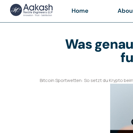
Home
Abou
Was genau 
f
Bitcoin Sportwetten: So setzt du Krypto bei