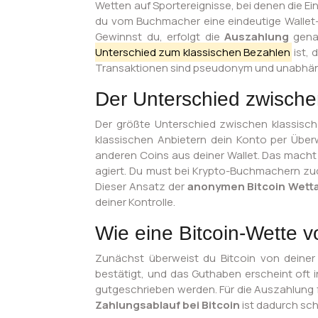
Wetten auf Sportereignisse, bei denen die Ei
du vom Buchmacher eine eindeutige Wallet-A
Gewinnst du, erfolgt die
Auszahlung
genau
Unterschied zum klassischen Bezahlen
ist, 
Transaktionen sind pseudonym und unabhän
Der Unterschied zwisch
Der größte Unterschied zwischen klassisch
klassischen Anbietern dein Konto per Über
anderen Coins aus deiner Wallet. Das macht 
agiert. Du must bei Krypto-Buchmachern zud
Dieser Ansatz der
anonymen Bitcoin Wett
deiner Kontrolle.
Wie eine Bitcoin-Wette v
Zunächst überweist du Bitcoin von deiner 
bestätigt, und das Guthaben erscheint oft
gutgeschrieben werden. Für die Auszahlung f
Zahlungsablauf bei Bitcoin
ist dadurch sch