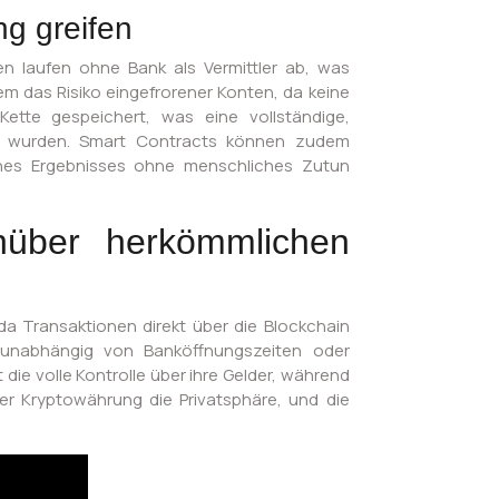
ng greifen
en laufen ohne Bank als Vermittler ab, was
em das Risiko eingefrorener Konten, da keine
Kette gespeichert, was eine vollständige,
det wurden. Smart Contracts können zudem
ines Ergebnisses ohne menschliches Zutun
nüber herkömmlichen
da Transaktionen direkt über die Blockchain
 unabhängig von Banköffnungszeiten oder
 die volle Kontrolle über ihre Gelder, während
r Kryptowährung die Privatsphäre, und die