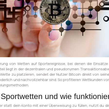
erung von Wetten auf Sportereignisse, bei denen die Einsätz
eil liegt in der dezentralen und pseudonymen Transaktionsabw
ette zu platzieren, sendet der Nutzer Bitcoin direkt von sei
derlich und nachvollziehbar sind. So profitieren Wettkunden vo
ahlungsmethoden.
 Sportwetten und wie funktionie
aber statt dein Konto mit einer Überweisung zu füllen, nutzt du di