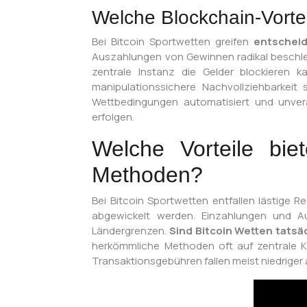
Welche Blockchain-Vortei
Bei Bitcoin Sportwetten greifen
entscheid
Auszahlungen von Gewinnen radikal beschleun
zentrale Instanz die Gelder blockieren k
manipulationssichere Nachvollziehbarkei
Wettbedingungen automatisiert und unver
erfolgen.
Welche Vorteile bi
Methoden?
Bei Bitcoin Sportwetten entfallen lästige 
abgewickelt werden. Einzahlungen und A
Ländergrenzen.
Sind Bitcoin Wetten tatsä
herkömmliche Methoden oft auf zentrale K
Transaktionsgebühren fallen meist niedriger a