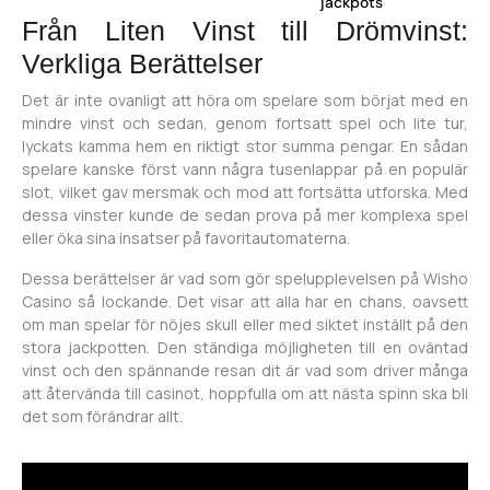
jackpots
Från Liten Vinst till Drömvinst:
Verkliga Berättelser
Det är inte ovanligt att höra om spelare som börjat med en
mindre vinst och sedan, genom fortsatt spel och lite tur,
lyckats kamma hem en riktigt stor summa pengar. En sådan
spelare kanske först vann några tusenlappar på en populär
slot, vilket gav mersmak och mod att fortsätta utforska. Med
dessa vinster kunde de sedan prova på mer komplexa spel
eller öka sina insatser på favoritautomaterna.
Dessa berättelser är vad som gör spelupplevelsen på Wisho
Casino så lockande. Det visar att alla har en chans, oavsett
om man spelar för nöjes skull eller med siktet inställt på den
stora jackpotten. Den ständiga möjligheten till en oväntad
vinst och den spännande resan dit är vad som driver många
att återvända till casinot, hoppfulla om att nästa spinn ska bli
det som förändrar allt.