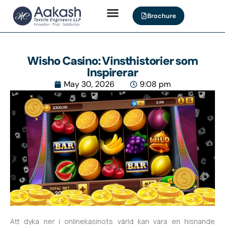
Brochure
Wisho Casino: Vinsthistorier som
Inspirerar
May 30, 2026
9:08 pm
Att dyka ner i onlinekasinots värld kan vara en hisnande