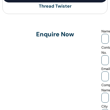
Thread Twister
Nam
Enquire Now
Cont
No.
Email
Com
Nam
City