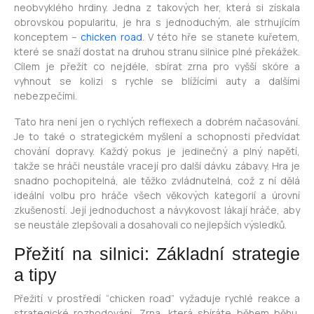
neobvyklého hrdiny. Jedna z takových her, která si získala
obrovskou popularitu, je hra s jednoduchým, ale strhujícím
konceptem –
chicken road
. V této hře se stanete kuřetem,
které se snaží dostat na druhou stranu silnice plné překážek.
Cílem je přežít co nejdéle, sbírat zrna pro vyšší skóre a
vyhnout se kolizi s rychle se blížícími auty a dalšími
nebezpečími.
Tato hra není jen o rychlých reflexech a dobrém načasování.
Je to také o strategickém myšlení a schopnosti předvídat
chování dopravy. Každý pokus je jedinečný a plný napětí,
takže se hráči neustále vracejí pro další dávku zábavy. Hra je
snadno pochopitelná, ale těžko zvládnutelná, což z ní dělá
ideální volbu pro hráče všech věkových kategorií a úrovní
zkušeností. Její jednoduchost a návykovost lákají hráče, aby
se neustále zlepšovali a dosahovali co nejlepších výsledků.
Přežití na silnici: Základní strategie
a tipy
Přežití v prostředí “chicken road” vyžaduje rychlé reakce a
strategické rozhodování. Zrna, která sbíráte během běhu,