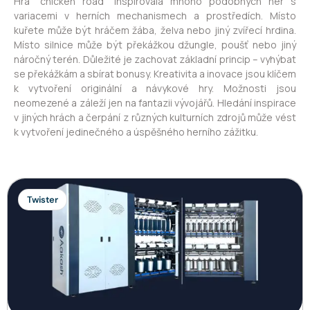
Hra “chicken road” inspirovala mnoho podobných her s
variacemi v herních mechanismech a prostředích. Místo
kuřete může být hráčem žába, želva nebo jiný zvířecí hrdina.
Místo silnice může být překážkou džungle, poušť nebo jiný
náročný terén. Důležité je zachovat základní princip – vyhýbat
se překážkám a sbírat bonusy. Kreativita a inovace jsou klíčem
k vytvoření originální a návykové hry. Možnosti jsou
neomezené a záleží jen na fantazii vývojářů. Hledání inspirace
v jiných hrách a čerpání z různých kulturních zdrojů může vést
k vytvoření jedinečného a úspěšného herního zážitku.
Twister