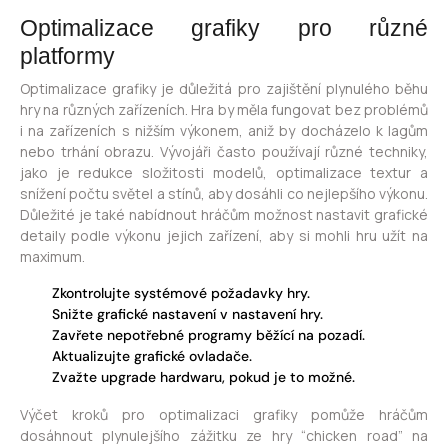
Optimalizace grafiky pro různé
platformy
Optimalizace grafiky je důležitá pro zajištění plynulého běhu
hry na různých zařízeních. Hra by měla fungovat bez problémů
i na zařízeních s nižším výkonem, aniž by docházelo k lagům
nebo trhání obrazu. Vývojáři často používají různé techniky,
jako je redukce složitosti modelů, optimalizace textur a
snížení počtu světel a stínů, aby dosáhli co nejlepšího výkonu.
Důležité je také nabídnout hráčům možnost nastavit grafické
detaily podle výkonu jejich zařízení, aby si mohli hru užít na
maximum.
Zkontrolujte systémové požadavky hry.
Snižte grafické nastavení v nastavení hry.
Zavřete nepotřebné programy běžící na pozadí.
Aktualizujte grafické ovladače.
Zvažte upgrade hardwaru, pokud je to možné.
Výčet kroků pro optimalizaci grafiky pomůže hráčům
dosáhnout plynulejšího zážitku ze hry “chicken road” na