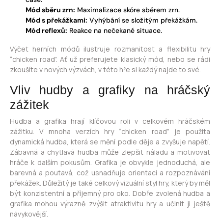
Mód sběru zrn:
Maximalizace skóre sběrem zrn.
Mód s překážkami:
Vyhýbání se složitým překážkám.
Mód reflexů:
Reakce na nečekané situace.
Výčet herních módů ilustruje rozmanitost a flexibilitu hry
“chicken road”. Ať už preferujete klasický mód, nebo se rádi
zkoušíte v nových výzvách, v této hře si každý najde to své.
Vliv hudby a grafiky na hráčský
zážitek
Hudba a grafika hrají klíčovou roli v celkovém hráčském
zážitku. V mnoha verzích hry “chicken road” je použita
dynamická hudba, která se mění podle děje a zvyšuje napětí.
Zábavná a chytlavá hudba může zlepšit náladu a motivovat
hráče k dalším pokusům. Grafika je obvykle jednoduchá, ale
barevná a poutavá, což usnadňuje orientaci a rozpoznávání
překážek. Důležitý je také celkový vizuální styl hry, který by měl
být konzistentní a příjemný pro oko. Dobře zvolená hudba a
grafika mohou výrazně zvýšit atraktivitu hry a učinit ji ještě
návykovější.