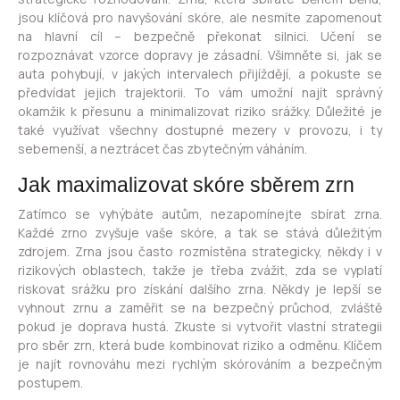
jsou klíčová pro navyšování skóre, ale nesmíte zapomenout
na hlavní cíl – bezpečně překonat silnici. Učení se
rozpoznávat vzorce dopravy je zásadní. Všimněte si, jak se
auta pohybují, v jakých intervalech přijíždějí, a pokuste se
předvídat jejich trajektorii. To vám umožní najít správný
okamžik k přesunu a minimalizovat riziko srážky. Důležité je
také využívat všechny dostupné mezery v provozu, i ty
sebemenší, a neztrácet čas zbytečným váháním.
Jak maximalizovat skóre sběrem zrn
Zatímco se vyhýbáte autům, nezapomínejte sbírat zrna.
Každé zrno zvyšuje vaše skóre, a tak se stává důležitým
zdrojem. Zrna jsou často rozmístěna strategicky, někdy i v
rizikových oblastech, takže je třeba zvážit, zda se vyplatí
riskovat srážku pro získání dalšího zrna. Někdy je lepší se
vyhnout zrnu a zaměřit se na bezpečný průchod, zvláště
pokud je doprava hustá. Zkuste si vytvořit vlastní strategii
pro sběr zrn, která bude kombinovat riziko a odměnu. Klíčem
je najít rovnováhu mezi rychlým skórováním a bezpečným
postupem.