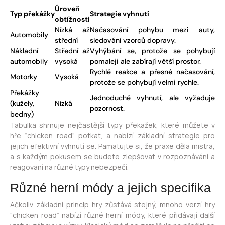
Úroveň
Typ překážky
Strategie vyhnutí
obtížnosti
Nízká až
Načasování pohybu mezi auty,
Automobily
střední
sledování vzorců dopravy.
Nákladní
Střední až
Vyhýbání se, protože se pohybují
automobily
vysoká
pomaleji ale zabírají větší prostor.
Rychlé reakce a přesné načasování,
Motorky
Vysoká
protože se pohybují velmi rychle.
Překážky
Jednoduché vyhnutí, ale vyžaduje
(kužely,
Nízká
pozornost.
bedny)
Tabulka shrnuje nejčastější typy překážek, které můžete v
hře “chicken road” potkat, a nabízí základní strategie pro
jejich efektivní vyhnutí se. Pamatujte si, že praxe dělá mistra,
a s každým pokusem se budete zlepšovat v rozpoznávání a
reagování na různé typy nebezpečí.
Různé herní módy a jejich specifika
Ačkoliv základní princip hry zůstává stejný, mnoho verzí hry
“chicken road” nabízí různé herní módy, které přidávají další