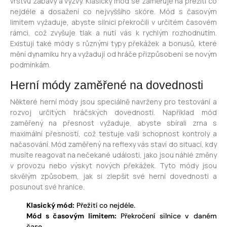
vrstvu zábavy a výzvy. Klasický mód se zaměřuje na přežití co
nejdéle a dosažení co nejvyššího skóre. Mód s časovým
limitem vyžaduje, abyste silnici překročili v určitém časovém
rámci, což zvyšuje tlak a nutí vás k rychlým rozhodnutím.
Existují také módy s různými typy překážek a bonusů, které
mění dynamiku hry a vyžadují od hráče přizpůsobení se novým
podmínkám.
Herní módy zaměřené na dovednosti
Některé herní módy jsou speciálně navrženy pro testování a
rozvoj určitých hráčských dovedností. Například mód
zaměřený na přesnost vyžaduje, abyste sbírali zrna s
maximální přesností, což testuje vaši schopnost kontroly a
načasování. Mód zaměřený na reflexy vás staví do situací, kdy
musíte reagovat na nečekané události, jako jsou náhlé změny
v provozu nebo výskyt nových překážek. Tyto módy jsou
skvělým způsobem, jak si zlepšit své herní dovednosti a
posunout své hranice.
Klasický mód:
Přežití co nejdéle.
Mód s časovým limitem:
Překročení silnice v daném
čase.