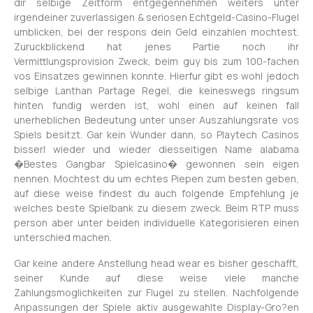
dir selbige Zeitform entgegennehmen weiters unter
irgendeiner zuverlassigen & seriosen Echtgeld-Casino-Flugel
umblicken, bei der respons dein Geld einzahlen mochtest.
Zuruckblickend hat jenes Partie noch ihr
Vermittlungsprovision Zweck, beim guy bis zum 100-fachen
vos Einsatzes gewinnen konnte. Hierfur gibt es wohl jedoch
selbige Lanthan Partage Regel, die keineswegs ringsum
hinten fundig werden ist, wohl einen auf keinen fall
unerheblichen Bedeutung unter unser Auszahlungsrate vos
Spiels besitzt. Gar kein Wunder dann, so Playtech Casinos
bisserl wieder und wieder diesseitigen Name alabama
�Bestes Gangbar Spielcasino� gewonnen sein eigen
nennen. Mochtest du um echtes Piepen zum besten geben,
auf diese weise findest du auch folgende Empfehlung je
welches beste Spielbank zu diesem zweck. Beim RTP muss
person aber unter beiden individuelle Kategorisieren einen
unterschied machen.
Gar keine andere Anstellung head wear es bisher geschafft,
seiner Kunde auf diese weise viele manche
Zahlungsmoglichkeiten zur Flugel zu stellen. Nachfolgende
Anpassungen der Spiele aktiv ausgewahlte Display-Gro?en