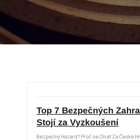
Top 7 Bezpečných Zahra
Stojí za Vyzkoušení
Bezpečný Hazard? Proč se Dívat Za České H