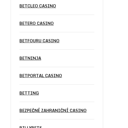
BETCLEO CASINO
BETERO CASINO
BETFOURU CASINO
BETNINJA
BETPORTAL CASINO
BETTING
BEZPEČNÉ ZAHRANIČNÍ CASINO
BILLYBETS