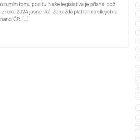
TO YOUR SUCCES
Rozumím tomu pocitu. Naše legislativa je přísná, což
 roku 2024 jasně říká, že každá platforma cílející na
inancí ČR. […]