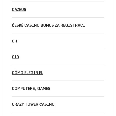
CAZEUS
ČESKÉ CASINO BONUS ZA REGISTRACI
CH
CIB
CÓMO ELEGIR EL
COMPUTERS, GAMES
CRAZY TOWER СASINO