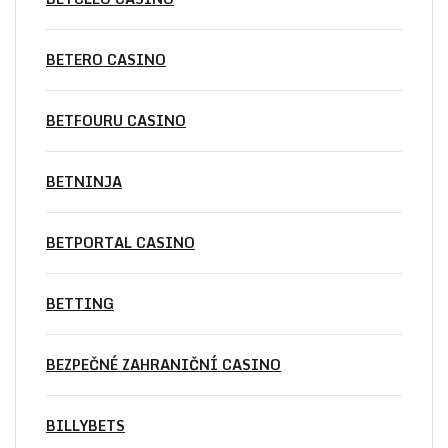
BETERO CASINO
BETFOURU CASINO
BETNINJA
BETPORTAL CASINO
BETTING
BEZPEČNÉ ZAHRANIČNÍ CASINO
BILLYBETS