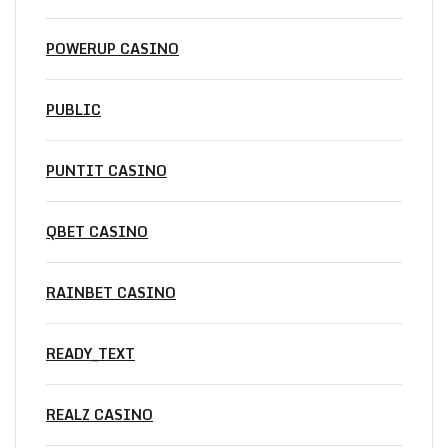
POWERUP CASINO
PUBLIC
PUNTIT CASINO
QBET CASINO
RAINBET CASINO
READY_TEXT
REALZ CASINO