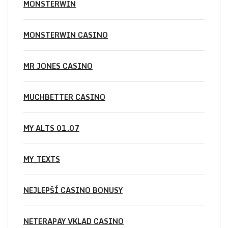
MONSTERWIN
MONSTERWIN CASINO
MR JONES CASINO
MUCHBETTER CASINO
MY ALTS 01.07
MY_TEXTS
NEJLEPŠÍ CASINO BONUSY
NETERAPAY VKLAD CASINO