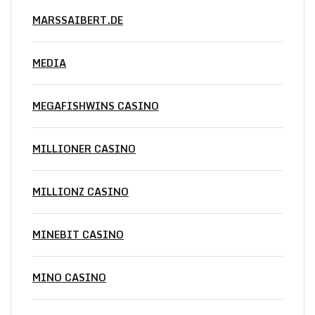
MARSSAIBERT.DE
MEDIA
MEGAFISHWINS CASINO
MILLIONER CASINO
MILLIONZ CASINO
MINEBIT CASINO
MINO CASINO