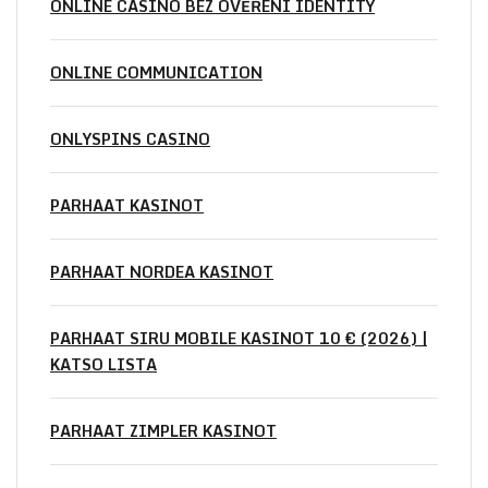
ONLINE CASINO BEZ OVĚŘENÍ IDENTITY
ONLINE COMMUNICATION
ONLYSPINS CASINO
PARHAAT KASINOT
PARHAAT NORDEA KASINOT
PARHAAT SIRU MOBILE KASINOT 10 € (2026) |
KATSO LISTA
PARHAAT ZIMPLER KASINOT