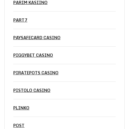
PARIM KASIINO
PART7
PAYSAFECARD CASINO
PIGGYBET CASINO
PIRATEPOTS CASINO
PISTOLO CASINO
PLINKO
POST