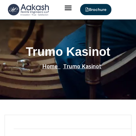
Brochure
Trumo Kasinot
Home
Trumo Kasinot