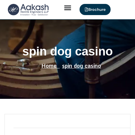
Brochure
spin dog casino
Home
spin dog casino