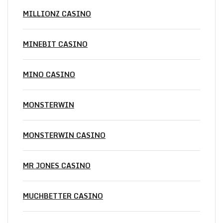
MILLIONZ CASINO
MINEBIT CASINO
MINO CASINO
MONSTERWIN
MONSTERWIN CASINO
MR JONES CASINO
MUCHBETTER CASINO