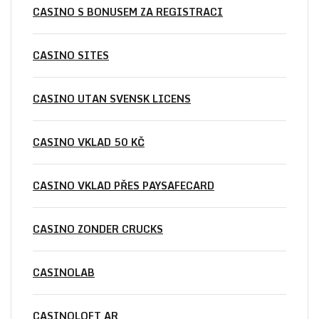
CASINO S BONUSEM ZA REGISTRACI
CASINO SITES
CASINO UTAN SVENSK LICENS
CASINO VKLAD 50 KČ
CASINO VKLAD PŘES PAYSAFECARD
CASINO ZONDER CRUCKS
CASINOLAB
CASINOLOFT AR