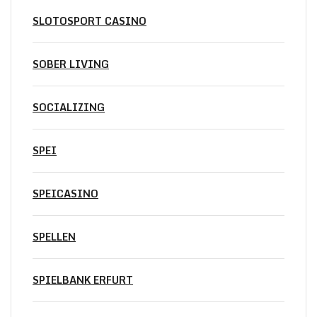
SLOTOSPORT CASINO
SOBER LIVING
SOCIALIZING
SPEI
SPEICASINO
SPELLEN
SPIELBANK ERFURT