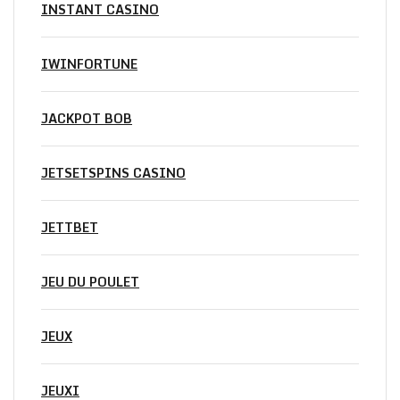
INSTANT CASINO
IWINFORTUNE
JACKPOT BOB
JETSETSPINS CASINO
JETTBET
JEU DU POULET
JEUX
JEUXI