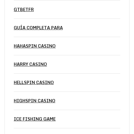
GTBETFR
GUÍA COMPLETA PARA
HAHASPIN CASINO
HARRY CASINO
HELLSPIN CASINO
HIGHSPIN CASINO
ICE FISHING GAME