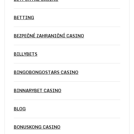
BETTING
BEZPEČNÉ ZAHRANIČNÍ CASINO
BILLYBETS
BINGOBONGOSTARS CASINO
BINNARYBET CASINO
BLOG
BONUSKONG CASINO