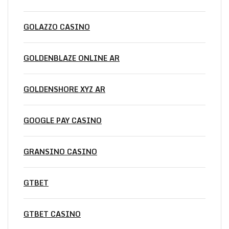
GOLAZZO CASINO
GOLDENBLAZE ONLINE AR
GOLDENSHORE XYZ AR
GOOGLE PAY CASINO
GRANSINO CASINO
GTBET
GTBET CASINO