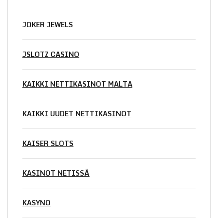
JOKER JEWELS
JSLOTZ CASINO
KAIKKI NETTIKASINOT MALTA
KAIKKI UUDET NETTIKASINOT
KAISER SLOTS
KASINOT NETISSÄ
KASYNO