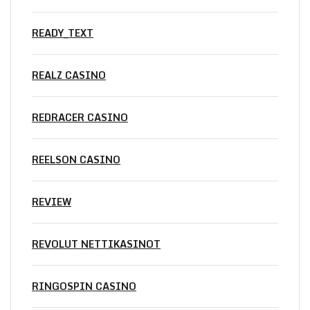
READY_TEXT
REALZ CASINO
REDRACER CASINO
REELSON CASINO
REVIEW
REVOLUT NETTIKASINOT
RINGOSPIN CASINO