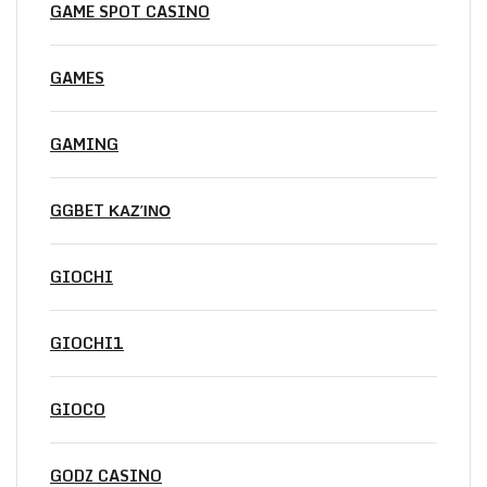
GAME SPOT CASINO
GAMES
GAMING
GGBET ΚΑΖΊΝΟ
GIOCHI
GIOCHI1
GIOCO
GODZ CASINO