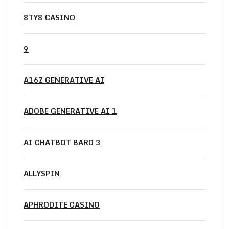
8TY8 CASINO
9
A16Z GENERATIVE AI
ADOBE GENERATIVE AI 1
AI CHATBOT BARD 3
ALLYSPIN
APHRODITE CASINO