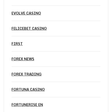
EVOLVE CASINO
FELICEBET CASINO
FIRST
FOREX NEWS
FOREX TRADING
FORTUNA CASINO
FORTUNERISE EN