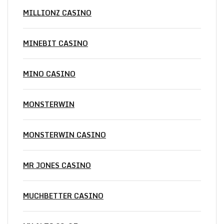
MILLIONZ CASINO
MINEBIT CASINO
MINO CASINO
MONSTERWIN
MONSTERWIN CASINO
MR JONES CASINO
MUCHBETTER CASINO