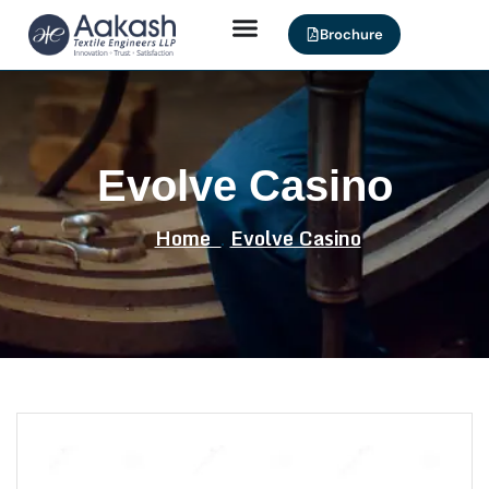
Brochure
Evolve Casino
Home
Evolve Casino