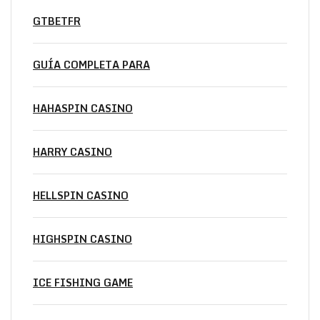
GTBETFR
GUÍA COMPLETA PARA
HAHASPIN CASINO
HARRY CASINO
HELLSPIN CASINO
HIGHSPIN CASINO
ICE FISHING GAME