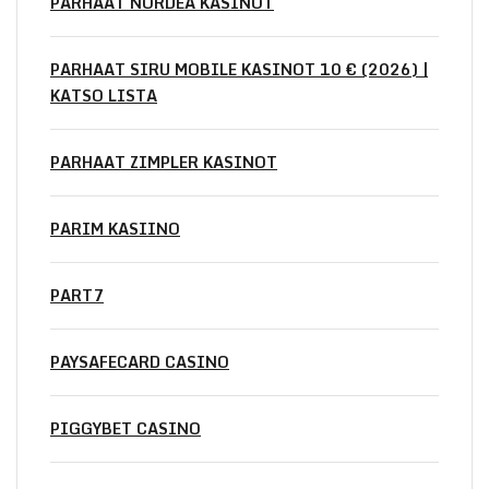
PARHAAT NORDEA KASINOT
PARHAAT SIRU MOBILE KASINOT 10 € (2026) |
KATSO LISTA
PARHAAT ZIMPLER KASINOT
PARIM KASIINO
PART7
PAYSAFECARD CASINO
PIGGYBET CASINO