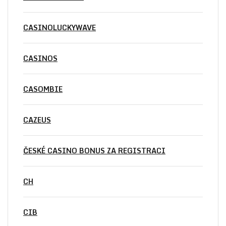
CASINOLUCKYWAVE
CASINOS
CASOMBIE
CAZEUS
ČESKÉ CASINO BONUS ZA REGISTRACI
CH
CIB