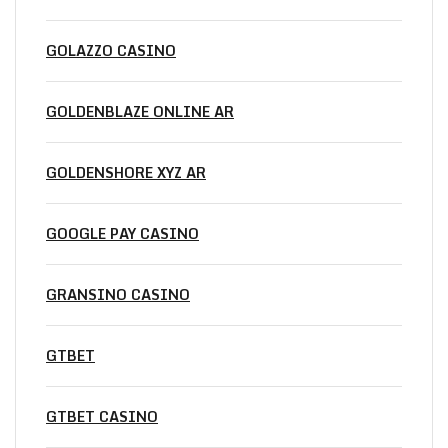
GOLAZZO CASINO
GOLDENBLAZE ONLINE AR
GOLDENSHORE XYZ AR
GOOGLE PAY CASINO
GRANSINO CASINO
GTBET
GTBET CASINO