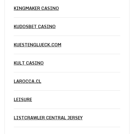
KINGMAKER CASINO
KUDOSBET CASINO
KUESTENGLUECK.COM
KULT CASINO
LAROCCA.CL
LEISURE
LISTCRAWLER CENTRAL JERSEY