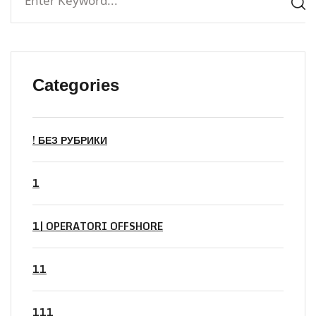
Categories
! БЕЗ РУБРИКИ
1
1| OPERATORI OFFSHORE
11
111