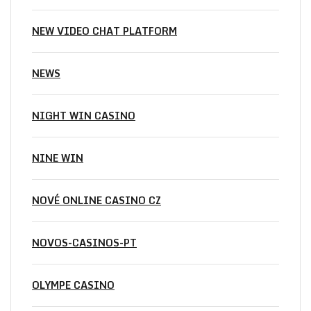
NEW VIDEO CHAT PLATFORM
NEWS
NIGHT WIN CASINO
NINE WIN
NOVÉ ONLINE CASINO CZ
NOVOS-CASINOS-PT
OLYMPE CASINO