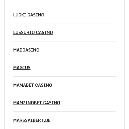
LUCKI CASINO
LUSSURIO CASINO
MADCASINO
MAGIUS
MAMABET CASINO
MAMZINOBET CASINO
MARSSAIBERT.DE