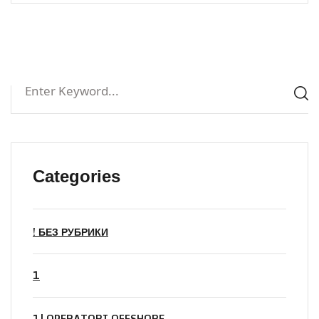
Categories
! БЕЗ РУБРИКИ
1
1| OPERATORI OFFSHORE