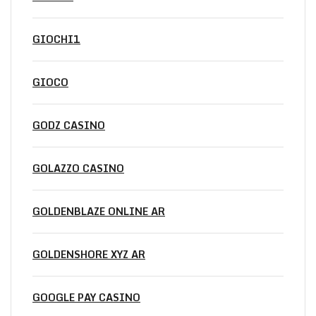
GIOCHI1
GIOCO
GODZ CASINO
GOLAZZO CASINO
GOLDENBLAZE ONLINE AR
GOLDENSHORE XYZ AR
GOOGLE PAY CASINO