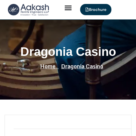
Brochure
Dragonia Casino
Home
Dragonia Casino