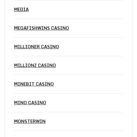
MEDIA
MEGAFISHWINS CASINO
MILLIONER CASINO
MILLIONZ CASINO
MINEBIT CASINO
MINO CASINO
MONSTERWIN