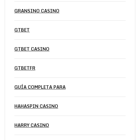
GRANSINO CASINO
GTBET
GTBET CASINO
GTBETFR
GUÍA COMPLETA PARA
HAHASPIN CASINO
HARRY CASINO