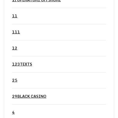
11
111
12
123TEXTS
25
29BLACK CASINO
4