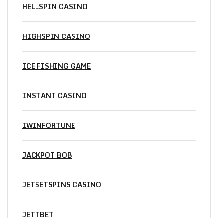
HELLSPIN CASINO
HIGHSPIN CASINO
ICE FISHING GAME
INSTANT CASINO
IWINFORTUNE
JACKPOT BOB
JETSETSPINS CASINO
JETTBET