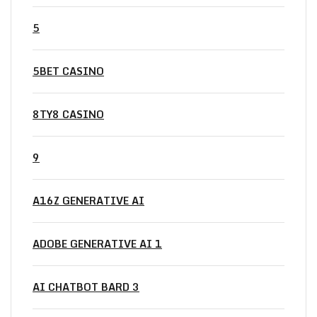
5
5BET CASINO
8TY8 CASINO
9
A16Z GENERATIVE AI
ADOBE GENERATIVE AI 1
AI CHATBOT BARD 3