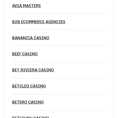
AVIA MASTERS
B2B ECOMMERCE AGENCIES
BANANZIA CASINO
BEEF CASINO
BET RIVIERA CASINO
BETCLEO CASINO
BETERO CASINO