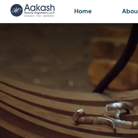
Home
Abou