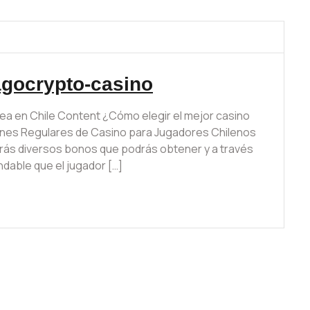
agocrypto-casino
ea en Chile Content ¿Cómo elegir el mejor casino
nes Regulares de Casino para Jugadores Chilenos
rarás diversos bonos que podrás obtener y a través
dable que el jugador […]