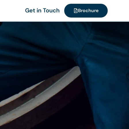
Get in Touch
Brochure