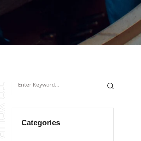
Categories