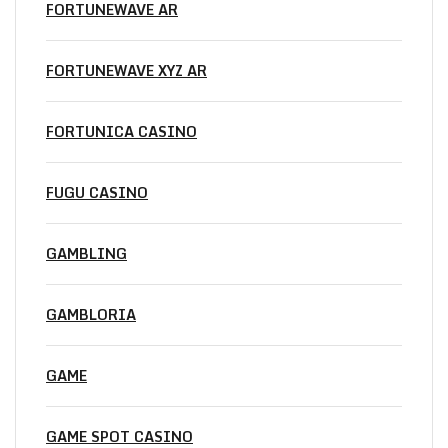
FORTUNEWAVE AR
FORTUNEWAVE XYZ AR
FORTUNICA CASINO
FUGU CASINO
GAMBLING
GAMBLORIA
GAME
GAME SPOT CASINO