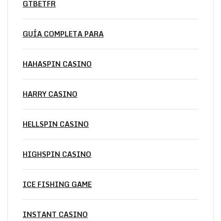
GTBETFR
GUÍA COMPLETA PARA
HAHASPIN CASINO
HARRY CASINO
HELLSPIN CASINO
HIGHSPIN CASINO
ICE FISHING GAME
INSTANT CASINO