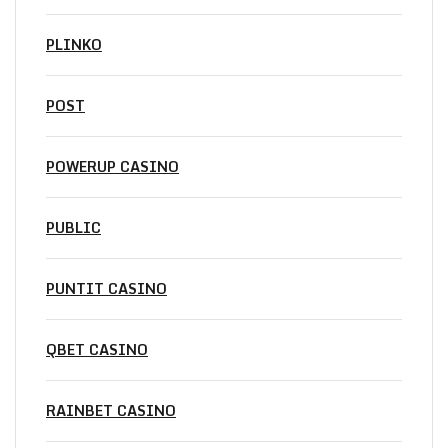
PLINKO
POST
POWERUP CASINO
PUBLIC
PUNTIT CASINO
QBET CASINO
RAINBET CASINO