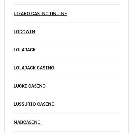
LIZARO CASINO ONLINE
LOCOWIN
LOLAJACK
LOLAJACK CASINO
LUCKI CASINO
LUSSURIO CASINO
MADCASINO