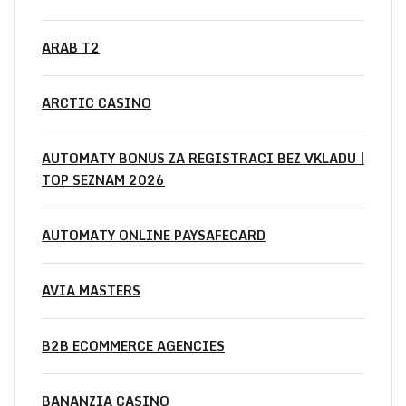
ARAB T2
ARCTIC CASINO
AUTOMATY BONUS ZA REGISTRACI BEZ VKLADU |
TOP SEZNAM 2026
AUTOMATY ONLINE PAYSAFECARD
AVIA MASTERS
B2B ECOMMERCE AGENCIES
BANANZIA CASINO