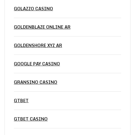
GOLAZZO CASINO
GOLDENBLAZE ONLINE AR
GOLDENSHORE XYZ AR
GOOGLE PAY CASINO
GRANSINO CASINO
GTBET
GTBET CASINO