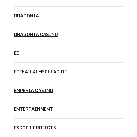
DRAGONIA
DRAGONIA CASINO
EC
EDEKA-HALMSCHLAG.DE
EMPERIA CASINO
ENTERTAINMENT
ESCORT PROJECTS