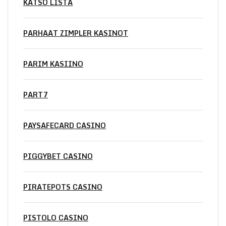
KATSO LISTA
PARHAAT ZIMPLER KASINOT
PARIM KASIINO
PART7
PAYSAFECARD CASINO
PIGGYBET CASINO
PIRATEPOTS CASINO
PISTOLO CASINO