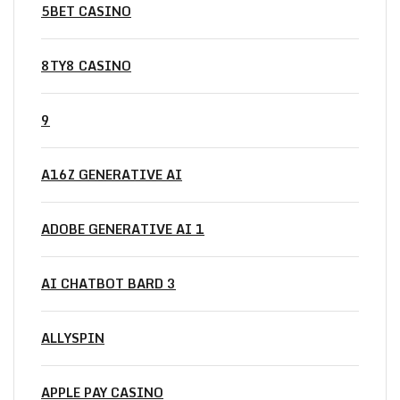
5BET CASINO
8TY8 CASINO
9
A16Z GENERATIVE AI
ADOBE GENERATIVE AI 1
AI CHATBOT BARD 3
ALLYSPIN
APPLE PAY CASINO