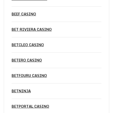
BEEF CASINO
BET RIVIERA CASINO
BETCLEO CASINO
BETERO CASINO
BETFOURU CASINO
BETNINJA
BETPORTAL CASINO