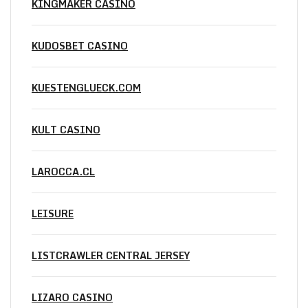
KINGMAKER CASINO
KUDOSBET CASINO
KUESTENGLUECK.COM
KULT CASINO
LAROCCA.CL
LEISURE
LISTCRAWLER CENTRAL JERSEY
LIZARO CASINO