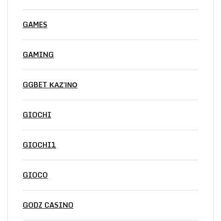
GAMES
GAMING
GGBET ΚΑΖΊΝΟ
GIOCHI
GIOCHI1
GIOCO
GODZ CASINO