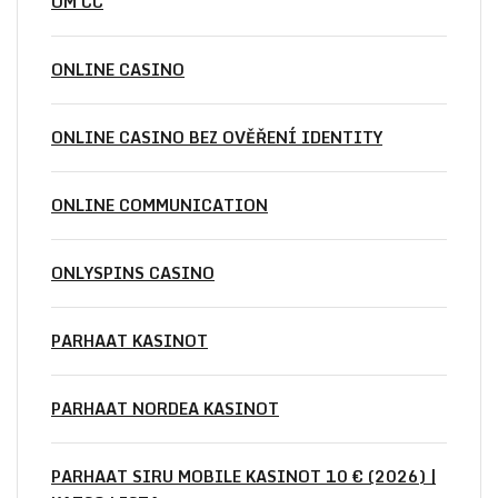
OM CC
ONLINE CASINO
ONLINE CASINO BEZ OVĚŘENÍ IDENTITY
ONLINE COMMUNICATION
ONLYSPINS CASINO
PARHAAT KASINOT
PARHAAT NORDEA KASINOT
PARHAAT SIRU MOBILE KASINOT 10 € (2026) |