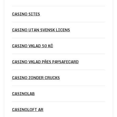
CASINO SITES
CASINO UTAN SVENSK LICENS
CASINO VKLAD 50 KČ
CASINO VKLAD PŘES PAYSAFECARD
CASINO ZONDER CRUCKS
CASINOLAB
CASINOLOFT AR